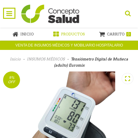
INICIO
PRODUCTOS
CARRITO
0
VENTA DE INSUMOS MÉDICOS Y MOBILIARIO HOSPITALARIO
Inicio
-
INSUMOS MÉDICOS
-
Tensiómetro Digital de Muñeca
(adulto) Euromix
9
%
OFF