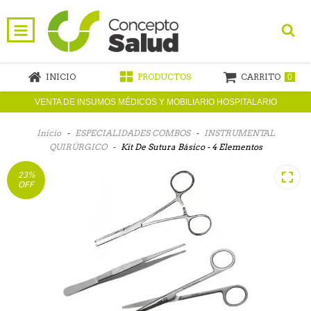
INICIO
PRODUCTOS
CARRITO
0
VENTA DE INSUMOS MÉDICOS Y MOBILIARIO HOSPITALARIO
Inicio
-
ESPECIALIDADES COMBOS
-
INSTRUMENTAL
QUIRÚRGICO
-
Kit De Sutura Básico - 4 Elementos
23
%
OFF